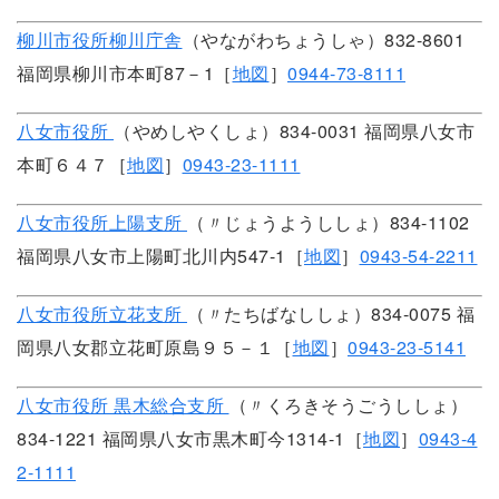
柳川市役所柳川庁舎
（やながわちょうしゃ）832-8601
福岡県柳川市本町87－1［
地図
］
0944-73-8111
八女市役所
（やめしやくしょ）834-0031 福岡県八女市
本町６４７［
地図
］
0943-23-1111
八女市役所上陽支所
（〃じょうようししょ）834-1102
福岡県八女市上陽町北川内547-1［
地図
］
0943-54-2211
八女市役所立花支所
（〃たちばなししょ）834-0075 福
岡県八女郡立花町原島９５－１［
地図
］
0943-23-5141
八女市役所 黒木総合支所
（〃くろきそうごうししょ）
834-1221 福岡県八女市黒木町今1314-1［
地図
］
0943-4
2-1111