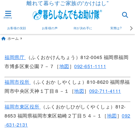
離れて暮らすご家族の“かけはし”
menu
お客様の笑顔
お客様の声
何が決め手に
実際は?
ホーム
福岡県庁
（ふくおかけんちょう）812-0045 福岡県福岡
市博多区東公園７－７［
地図
］
092-651-1111
福岡市役所
（ふくおか しやくしょ）810-8620 福岡県福
岡市中央区天神１丁目８－１［
地図
］
092-711-4111
福岡市東区役所
（ふくおかしひがしくやくしょ）812-
8653 福岡県福岡市東区箱崎２丁目５４－１［
地図
］
092
-631-2131