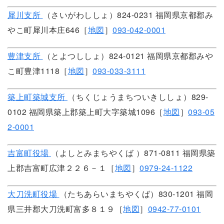
犀川支所
（さいがわししょ）824-0231 福岡県京都郡み
やこ町犀川本庄646［
地図
］
093-042-0001
豊津支所
（とよつししょ）824-0121 福岡県京都郡みや
こ町豊津1118［
地図
］
093-033-3111
築上町築城支所
（ちくじょうまちついきししょ）829-
0102 福岡県築上郡築上町大字築城1096［
地図
］
093-05
2-0001
吉富町役場
（よしとみまちやくば ）871-0811 福岡県築
上郡吉富町広津２２６－１［
地図
］
0979-24-1122
大刀洗町役場
（たちあらいまちやくば）830-1201 福岡
県三井郡大刀洗町富多８１９［
地図
］
0942-77-0101