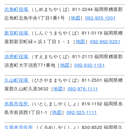
志免町役場
（しめまちやくば）811-2244 福岡県糟屋郡
志免町志免中央1丁目1番1号 ［
地図
］
092-935-1001
新宮町役場
（しんぐうまちやくば）811-0119 福岡県糟
屋郡新宮町緑ヶ浜１丁目１－１［
地図
］
092-962-0231
須恵町役場
（すえまちやくば）811-2113 福岡県糟屋郡
須恵町大字須恵771番地［
地図
］
092-932-1151
久山町役場
（ひさやままちやくば）811-2501 福岡県糟
屋郡久山町久原3632［
地図
］
092-976-1111
糸島市役所
（いとしましやくしょ）819-1192 福岡県糸
島市前原西1丁目1-1［
地図
］
092-323-1111
久留米市役所
（くるめしやくしょ）830-8520 福岡県久