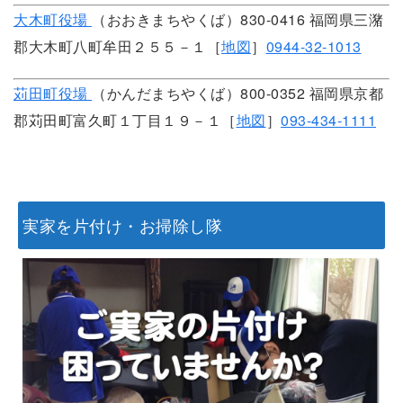
大木町役場
（おおきまちやくば）830-0416 福岡県三潴
郡大木町八町牟田２５５－１［
地図
］
0944-32-1013
苅田町役場
（かんだまちやくば）800-0352 福岡県京都
郡苅田町富久町１丁目１９－１［
地図
］
093-434-1111
実家を片付け・お掃除し隊