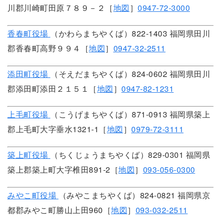
川郡川崎町田原７８９－２［
地図
］
0947-72-3000
香春町役場
（かわらまちやくば）822-1403 福岡県田川
郡香春町高野９９４［
地図
］
0947-32-2511
添田町役場
（そえだまちやくば）824-0602 福岡県田川
郡添田町添田２１５１［
地図
］
0947-82-1231
上毛町役場
（こうげまちやくば）871-0913 福岡県築上
郡上毛町大字垂水1321-1［
地図
］
0979-72-3111
築上町役場
（ちくじょうまちやくば）829-0301 福岡県
築上郡築上町大字椎田891-2［
地図
］
093-056-0300
みやこ町役場
（みやこまちやくば）824-0821 福岡県京
都郡みやこ町勝山上田960［
地図
］
093-032-2511