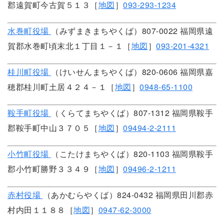
郡遠賀町今古賀５１３［
地図
］
093-293-1234
水巻町役場
（みずまきまちやくば）807-0022 福岡県遠
賀郡水巻町頃末北１丁目１－１［
地図
］
093-201-4321
桂川町役場
（けいせんまちやくば）820-0606 福岡県嘉
穂郡桂川町土居４２４－１［
地図
］
0948-65-1100
鞍手町役場
（くらてまちやくば）807-1312 福岡県鞍手
郡鞍手町中山３７０５［
地図
］
09494-2-2111
小竹町役場
（こたけまちやくば）820-1103 福岡県鞍手
郡小竹町勝野３３４９［
地図
］
09496-2-1211
赤村役場
（あかむらやくば）824-0432 福岡県田川郡赤
村内田１１８８［
地図
］
0947-62-3000