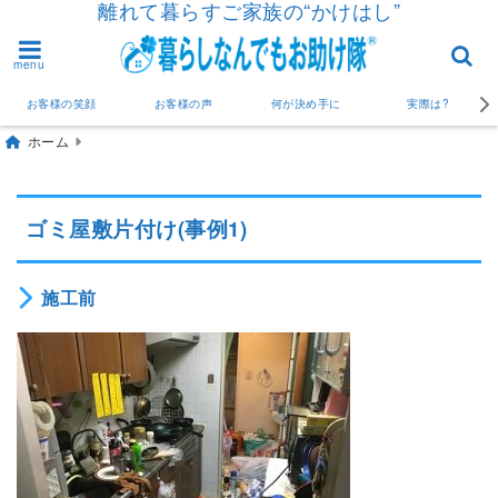
離れて暮らすご家族の“かけはし”
menu
お客様の笑顔
お客様の声
何が決め手に
実際は?
ホーム
ゴミ屋敷片付け(事例1)
施工前