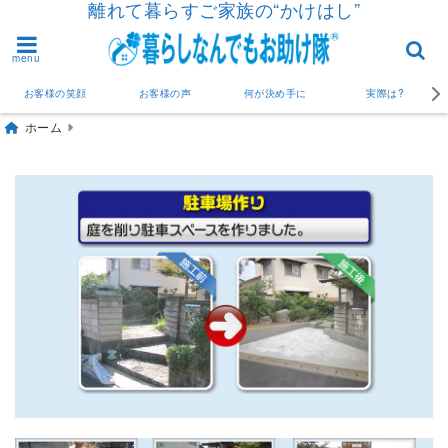
離れて暮らすご家族の“かけはし”
menu
お客様の笑顔
お客様の声
何が決め手に
実際は?
ホーム